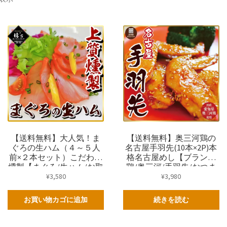
【送料無料】大人気！ま
【送料無料】奥三河鶏の
ぐろの生ハム（４～５人
名古屋手羽先(10本×2P)本
前×２本セット）こだわり
格名古屋めし【ブランド
燻製【まぐろ/生ハム/お取
鶏/奥三河/手羽先/おつま
り寄せグルメ/おつまみ/カ
み/鶏/肉/本場の味/ギフ
¥
3,580
¥
3,980
ルパッチョ/ギフト/坊主】
ト/坊主】
お買い物カゴに追加
続きを読む