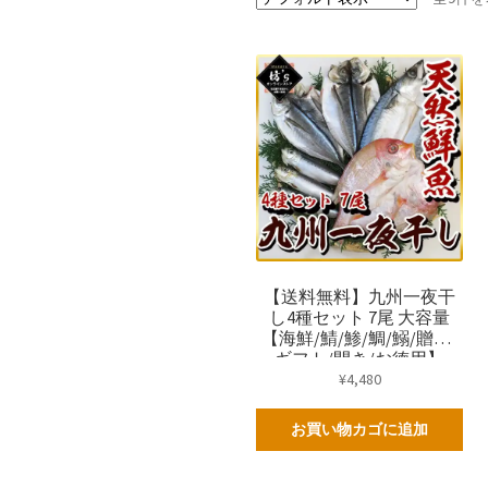
【送料無料】九州一夜干
し4種セット 7尾 大容量
【海鮮/鯖/鯵/鯛/鰯/贈答/
ギフト/開き/お徳用】
¥
4,480
お買い物カゴに追加