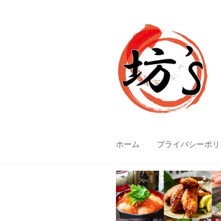
ナ
コ
ビ
ン
ゲ
テ
ー
ン
シ
ツ
ョ
へ
ン
ス
へ
キ
ス
ッ
キ
プ
ホーム
プライバシーポリ
ッ
プ