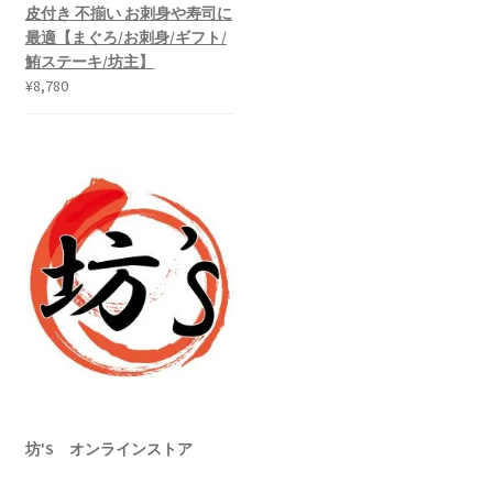
皮付き 不揃い お刺身や寿司に
最適【まぐろ/お刺身/ギフト/
鮪ステーキ/坊主】
¥
8,780
坊'S オンラインストア