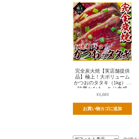
完全炭火焼【実店舗提供
品】極上！大ボリューム
かつおのタタキ（1kg）風
味豊かなもっちり食感
【鰹/たたき/訳あり/業務
¥
3,680
用/カツオ/冷凍/炭焼き/ギ
フト/プレゼント/坊主】
お買い物カゴに追加