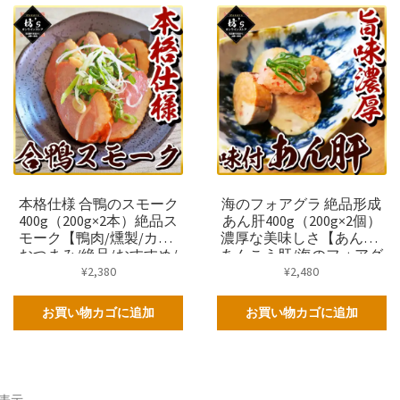
本格仕様 合鴨のスモーク
海のフォアグラ 絶品形成
400g（200g×2本）絶品ス
あん肝400g（200g×2個）
モーク【鴨肉/燻製/カモ/
濃厚な美味しさ【あん肝/
おつまみ/絶品/おすすめ/
あんこう肝/海のフォアグ
パーティー/オードブル/ア
ラ/おつまみ/絶品/おすす
¥
2,380
¥
2,480
イガモ/ギフト/プレゼン
め/刺身/オードブル/ギフ
ト/坊主】
ト/坊主】
お買い物カゴに追加
お買い物カゴに追加