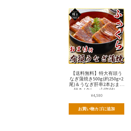
【送料無料】特大有頭う
なぎ蒲焼き500g(約250g×2
尾)＆うなぎ肝串2本おまけ
付き (タレ・山椒付)
【うなぎ/ひつまぶし/ギフ
¥
4,580
ト/坊主】
お買い物カゴに追加