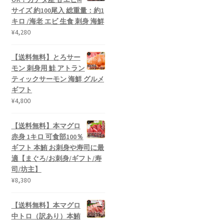
サイズ 約100尾入 総重量：約1
キロ /海老 エビ 生食 刺身 海鮮
¥
4,280
【送料無料】とろサー
モン 刺身用 鮭 アトラン
ティックサーモン 海鮮 グルメ
ギフト
¥
4,800
【送料無料】本マグロ
赤身 1キロ 可食部100％
ギフト 本鮪 お刺身や寿司に最
適【まぐろ/お刺身/ギフト/寿
司/坊主】
¥
8,380
【送料無料】本マグロ
中トロ（訳あり）本鮪