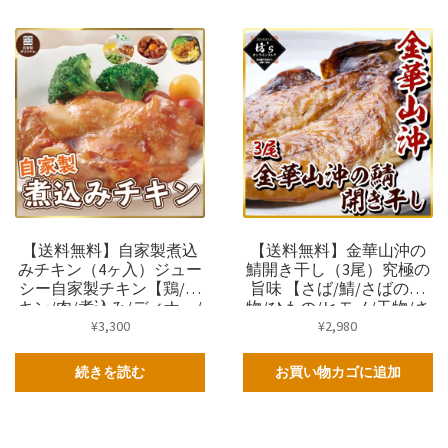
【送料無料】自家製煮込
【送料無料】金華山沖の
みチキン（4ヶ入）ジュー
鯖開き干し（3尾）究極の
シー自家製チキン【鶏/チ
旨味 【さば/鯖/さばの干
キン/肉/煮込み/ディナー/
物/ひもの/ヒモノ/干物/さ
取り寄せ/ごはん/弁当/食
ば開干し/ギフト/プレゼン
¥
3,300
¥
2,980
事/坊主】
ト/坊主】
続きを読む
お買い物カゴに追加