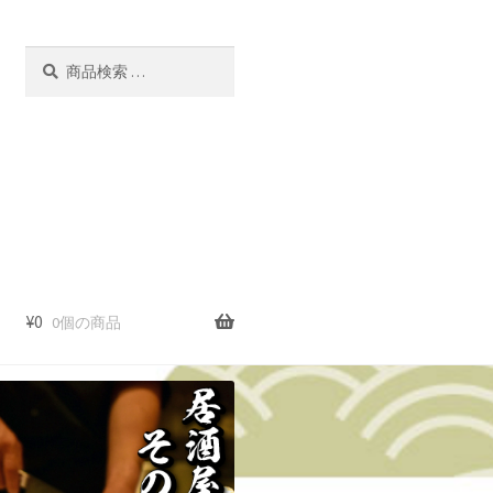
検
検
索
索
対
象:
¥
0
0個の商品