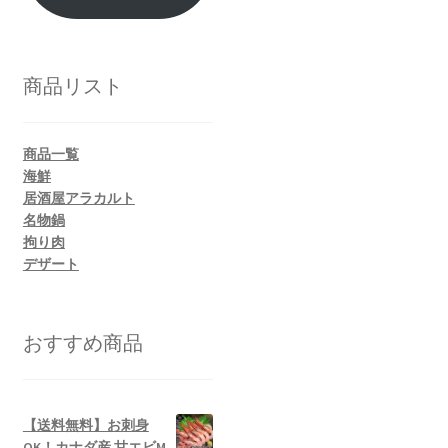
商品リスト
商品一覧
海鮮
居酒屋アラカルト
名物鍋
拘り肉
デザート
おすすめ商品
【送料無料】お刺身
OK！カナダ産 甘エビM