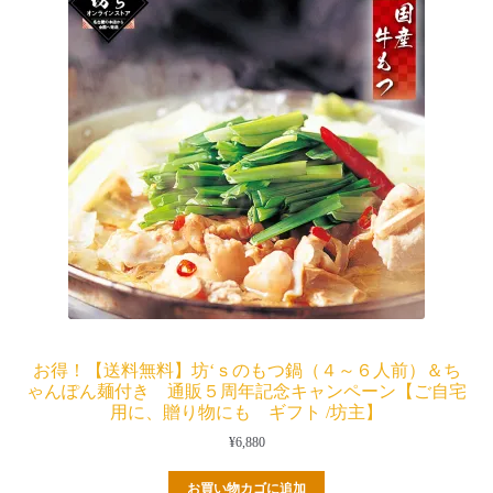
お得！【送料無料】坊‘ｓのもつ鍋（４～６人前）＆ち
ゃんぽん麺付き 通販５周年記念キャンペーン【ご自宅
用に、贈り物にも ギフト /坊主】
¥
6,880
お買い物カゴに追加