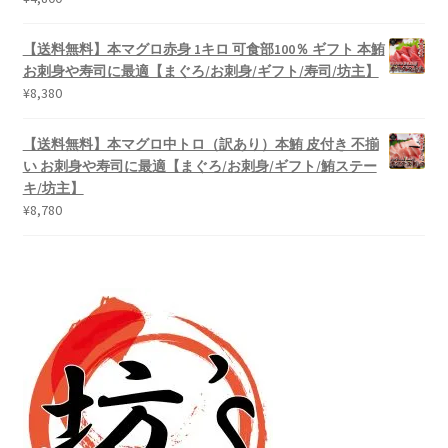
【送料無料】本マグロ赤身 1キロ 可食部100％ ギフト 本鮪
お刺身や寿司に最適【まぐろ/お刺身/ギフト/寿司/坊主】
¥
8,380
【送料無料】本マグロ中トロ（訳あり）本鮪 皮付き 不揃
い お刺身や寿司に最適【まぐろ/お刺身/ギフト/鮪ステー
キ/坊主】
¥
8,780