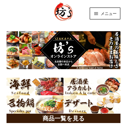
ナ
コ
メニュー
ビ
ン
ゲ
テ
ホーム
ー
ン
シ
ツ
プライバシーポリシー
ョ
へ
ン
ス
特定商取引法に基づく表示
へ
キ
ス
ッ
キ
プ
ッ
プ
商品一覧を見る