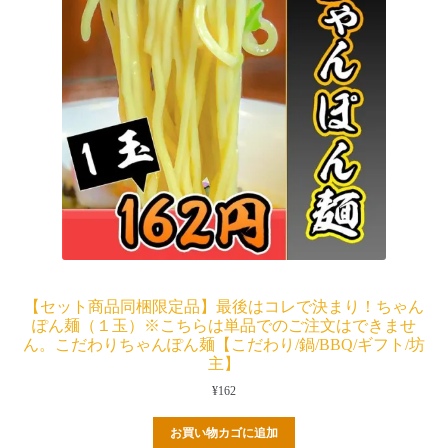
【セット商品同梱限定品】最後はコレで決まり！ちゃん
ぽん麺（１玉）※こちらは単品でのご注文はできませ
ん。こだわりちゃんぽん麺【こだわり/鍋/BBQ/ギフト/坊
主】
¥
162
お買い物カゴに追加