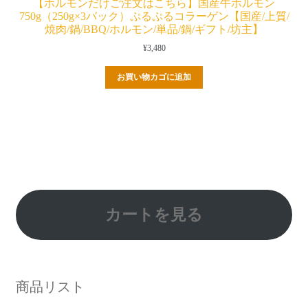
【ホルモンだけご注文はこちら】国産牛ホルモン
750g（250g×3パック）ぷるぷるコラーゲン【国産/上質/
焼肉/鍋/BBQ/ホルモン/単品/鍋/ギフト/坊主】
¥
3,480
お買い物カゴに追加
カートを見る
商品リスト