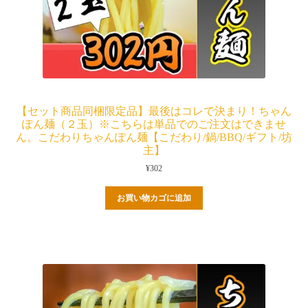
【セット商品同梱限定品】最後はコレで決まり！ちゃん
ぽん麺（２玉）※こちらは単品でのご注文はできませ
ん。こだわりちゃんぽん麺【こだわり/鍋/BBQ/ギフト/坊
主】
¥
302
お買い物カゴに追加