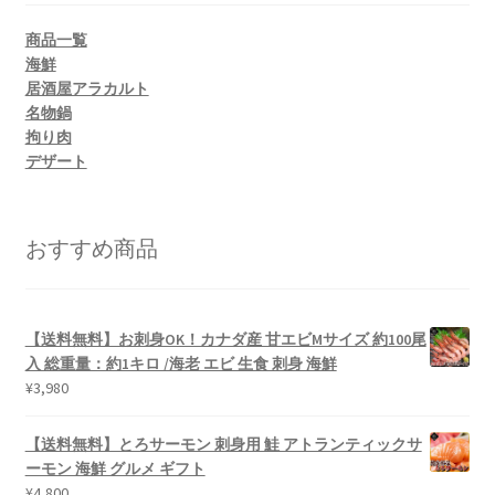
商品一覧
海鮮
居酒屋アラカルト
名物鍋
拘り肉
デザート
おすすめ商品
【送料無料】お刺身OK！カナダ産 甘エビMサイズ 約100尾
入 総重量：約1キロ /海老 エビ 生食 刺身 海鮮
¥
3,980
【送料無料】とろサーモン 刺身用 鮭 アトランティックサ
ーモン 海鮮 グルメ ギフト
¥
4,800