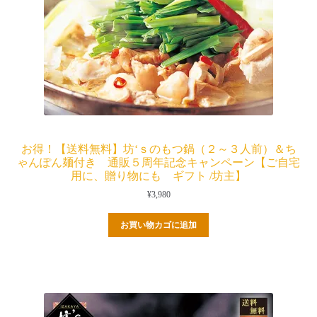
お得！【送料無料】坊‘ｓのもつ鍋（２～３人前）＆ち
ゃんぽん麺付き 通販５周年記念キャンペーン【ご自宅
用に、贈り物にも ギフト /坊主】
¥
3,980
お買い物カゴに追加