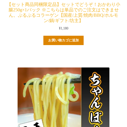
【セット商品同梱限定品】セットでどうぞ！おかわり小
腸250g×1パック ※こちらは単品でのご注文はできませ
ん。ぷるぷるコラーゲン【国産/上質/焼肉/BBQ/ホルモ
ン/鍋/ギフト/坊主】
¥
1,180
お買い物カゴに追加